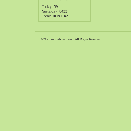
2021-08（38）
Today:
59
2021-07（41）
Yesterday:
8433
Total:
10151182
2021-06（39）
2021-05（50）
2021-04（50）
2021-03（54）
©2026
moonbow surf
. All Rights Reserved.
2021-02（47）
2021-01（69）
2020-12（51）
2020-11（47）
2020-10（50）
2020-09（39）
2020-08（36）
2020-07（46）
2020-06（50）
2020-05（6）
2020-04（26）
2020-03（29）