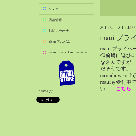
2025-11（29）
リンク
2025-10（22）
店舗情報
2025-09（25）
2015-05-12 15:33:0
2025-08（29）
お問い合わせ
maui プ
2025-07（21）
photoアルバム
2025-06（27）
maui プラ
moonbow surf online store
2025-05（27）
御前崎に遊びに来
なさんですが
2025-04（21）
だそうです。
2025-03（28）
moonbow s
2025-02（41）
mauiも受付
2025-01（37）
い。→
こちら
Follow @
2024-12（54）
2024-11（28）
2024-10（29）
2024-09（29）
2024-08（27）
2024-07（34）