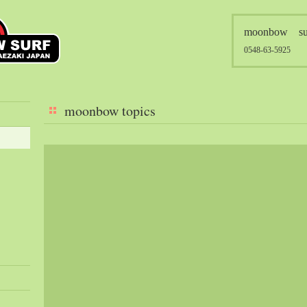
moonbow su
0548-63-5925
moonbow topics