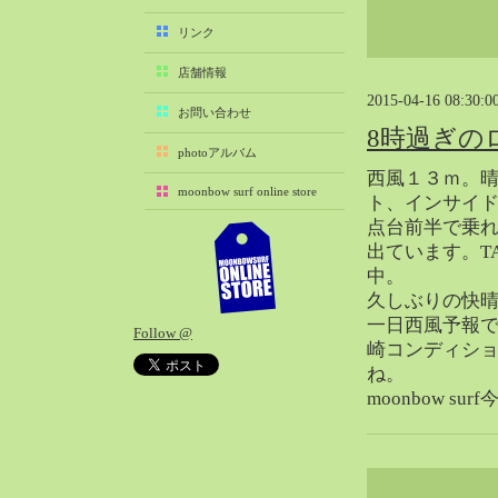
2025-11（29）
リンク
2025-10（22）
店舗情報
2025-09（25）
2015-04-16 08:30:0
2025-08（29）
お問い合わせ
8時過ぎの
2025-07（21）
photoアルバム
2025-06（27）
西風１３ｍ。
moonbow surf online store
2025-05（27）
ト、インサイ
点台前半で乗
2025-04（21）
出ています。T
2025-03（28）
中。
2025-02（41）
久しぶりの快
2025-01（37）
一日西風予報
Follow @
2024-12（54）
崎コンディシ
2024-11（28）
ね。
moonbow s
2024-10（29）
2024-09（29）
2024-08（27）
2024-07（34）