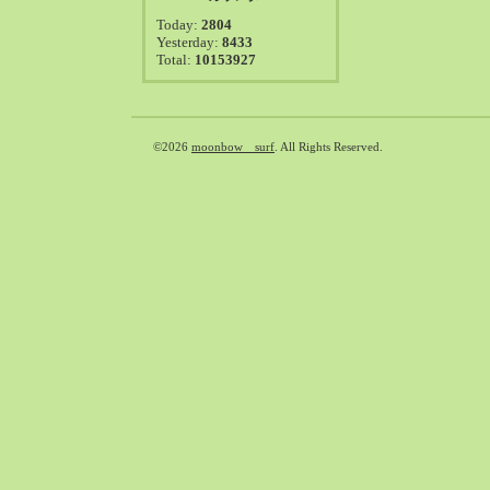
2021-08（38）
Today:
2804
2021-07（41）
Yesterday:
8433
Total:
10153927
2021-06（39）
2021-05（50）
2021-04（50）
2021-03（54）
©2026
moonbow surf
. All Rights Reserved.
2021-02（47）
2021-01（69）
2020-12（51）
2020-11（47）
2020-10（50）
2020-09（39）
2020-08（36）
2020-07（46）
2020-06（50）
2020-05（6）
2020-04（26）
2020-03（29）