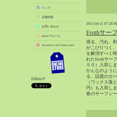
2025-11（29）
リンク
2025-10（22）
店舗情報
2025-09（25）
2015-04-11 07:28:0
2025-08（29）
お問い合わせ
Frothサー
2025-07（21）
photoアルバム
2025-06（27）
滑る、汚れ、
moonbow surf online store
2025-05（27）
がこびりつく
を解消すべく
2025-04（21）
れたfrothサ
2025-03（28）
５０）入荷し
2025-02（41）
かんなのよう
2025-01（37）
る、話題のカ
Follow @
2024-12（54）
（ワックス落と
2024-11（28）
円）も入荷し
春のサーフシ
2024-10（29）
2024-09（29）
2024-08（27）
2024-07（34）