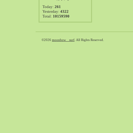
2021-08（38）
Today:
261
2021-07（41）
Yesterday:
4322
Total:
10159590
2021-06（39）
2021-05（50）
2021-04（50）
2021-03（54）
©2026
moonbow surf
. All Rights Reserved.
2021-02（47）
2021-01（69）
2020-12（51）
2020-11（47）
2020-10（50）
2020-09（39）
2020-08（36）
2020-07（46）
2020-06（50）
2020-05（6）
2020-04（26）
2020-03（29）