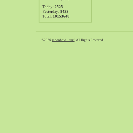
2021-08（38）
Today:
2525
2021-07（41）
Yesterday:
8433
Total:
10153648
2021-06（39）
2021-05（50）
2021-04（50）
2021-03（54）
©2026
moonbow surf
. All Rights Reserved.
2021-02（47）
2021-01（69）
2020-12（51）
2020-11（47）
2020-10（50）
2020-09（39）
2020-08（36）
2020-07（46）
2020-06（50）
2020-05（6）
2020-04（26）
2020-03（29）