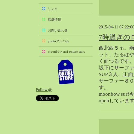
2025-11（29）
リンク
2025-10（22）
店舗情報
2025-09（25）
2015-04-11 07:22:0
2025-08（29）
お問い合わせ
7時過ぎの
2025-07（21）
photoアルバム
2025-06（27）
西北西５ｍ。
moonbow surf online store
2025-05（27）
ット、たるは
く面つるです
2025-04（21）
坂下にサーフ
2025-03（28）
SUP３人、正
2025-02（41）
サーファー８
2025-01（37）
す。
Follow @
2024-12（54）
moonbow s
2024-11（28）
openしていま
2024-10（29）
2024-09（29）
2024-08（27）
2024-07（34）