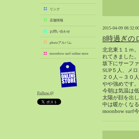
2025-11（29）
リンク
2025-10（22）
店舗情報
2025-09（25）
2015-04-09 08:32:0
2025-08（29）
お問い合わせ
8時過ぎの
2025-07（21）
photoアルバム
2025-06（27）
北北東１１ｍ
moonbow surf online store
2025-05（27）
れてきました
坂下にサーフ
2025-04（21）
SUP５人、メ
2025-03（28）
２０人～３０
2025-02（41）
やや強めです
2025-01（37）
今朝は気温は
Follow @
2024-12（54）
太陽が顔を出
2024-11（28）
中は暖かくな
moonbow s
2024-10（29）
2024-09（29）
2024-08（27）
2024-07（34）