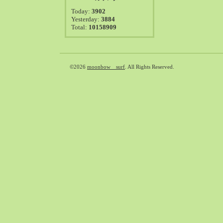
2021-08（38）
Today:
3902
2021-07（41）
Yesterday:
3884
Total:
10158909
2021-06（39）
2021-05（50）
2021-04（50）
2021-03（54）
©2026
moonbow surf
. All Rights Reserved.
2021-02（47）
2021-01（69）
2020-12（51）
2020-11（47）
2020-10（50）
2020-09（39）
2020-08（36）
2020-07（46）
2020-06（50）
2020-05（6）
2020-04（26）
2020-03（29）