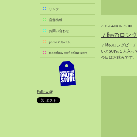
2025-11（29）
リンク
2025-10（22）
店舗情報
2025-09（25）
2015-04-08 07:35:00
2025-08（29）
お問い合わせ
７時のロン
2025-07（21）
photoアルバム
７時のロングビーチ
2025-06（27）
いとSUPer１人
moonbow surf online store
2025-05（27）
今日はお休みです。
2025-04（21）
2025-03（28）
2025-02（41）
2025-01（37）
Follow @
2024-12（54）
2024-11（28）
2024-10（29）
2024-09（29）
2024-08（27）
2024-07（34）