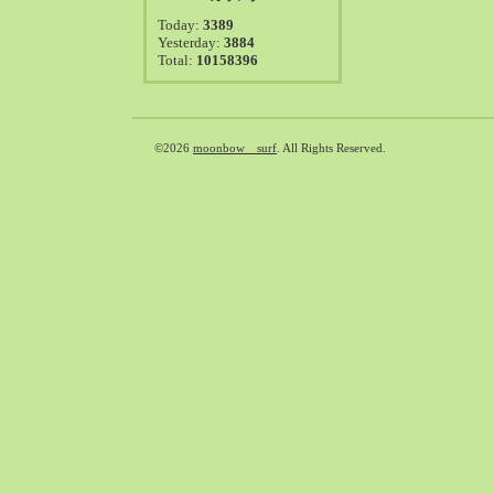
2021-08（38）
Today:
3389
2021-07（41）
Yesterday:
3884
Total:
10158396
2021-06（39）
2021-05（50）
2021-04（50）
2021-03（54）
©2026
moonbow surf
. All Rights Reserved.
2021-02（47）
2021-01（69）
2020-12（51）
2020-11（47）
2020-10（50）
2020-09（39）
2020-08（36）
2020-07（46）
2020-06（50）
2020-05（6）
2020-04（26）
2020-03（29）