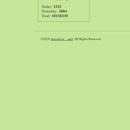
2021-08（38）
Today:
3332
2021-07（41）
Yesterday:
3884
Total:
10158339
2021-06（39）
2021-05（50）
2021-04（50）
2021-03（54）
©2026
moonbow surf
. All Rights Reserved.
2021-02（47）
2021-01（69）
2020-12（51）
2020-11（47）
2020-10（50）
2020-09（39）
2020-08（36）
2020-07（46）
2020-06（50）
2020-05（6）
2020-04（26）
2020-03（29）