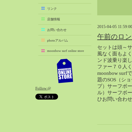
2025-11（29）
リンク
2025-10（22）
店舗情報
2025-09（25）
2015-04-05 11:59:0
2025-08（29）
お問い合わせ
午前のロ
2025-07（21）
photoアルバム
2025-06（27）
セットは頭～
moonbow surf online store
2025-05（27）
風なく面もよ
ンド波乗り楽
2025-04（21）
ファー７０人
2025-03（28）
moonbow s
2025-02（41）
題のSOS（シ
2025-01（37）
プ）サーフボー
Follow @
2024-12（54）
ル）サーフボ
2024-11（28）
ひお問い合わ
2024-10（29）
2024-09（29）
2024-08（27）
2024-07（34）