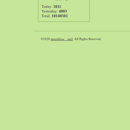
2021-08（38）
Today:
5811
2021-07（41）
Yesterday:
4805
Total:
10148501
2021-06（39）
2021-05（50）
2021-04（50）
2021-03（54）
©2026
moonbow surf
. All Rights Reserved.
2021-02（47）
2021-01（69）
2020-12（51）
2020-11（47）
2020-10（50）
2020-09（39）
2020-08（36）
2020-07（46）
2020-06（50）
2020-05（6）
2020-04（26）
2020-03（29）