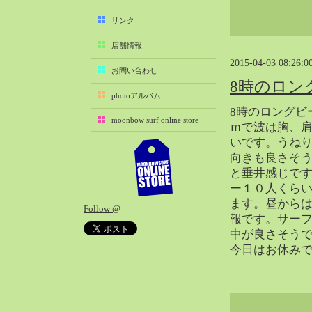
2025-11（29）
リンク
2025-10（22）
店舗情報
2025-09（25）
2015-04-03 08:26:0
2025-08（29）
お問い合わせ
8時のロン
2025-07（21）
photoアルバム
2025-06（27）
8時のロングビ
moonbow surf online store
2025-05（27）
ｍで波は胸、
いです。うね
2025-04（21）
向きも良さそ
2025-03（28）
と垂井感じです
2025-02（41）
ー１０人くらいと
2025-01（37）
ます。昼から
Follow @
2024-12（54）
報です。サーフ
2024-11（28）
中が良さそう
今日はお休み
2024-10（29）
2024-09（29）
2024-08（27）
2024-07（34）