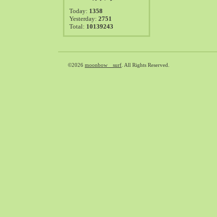
2021-08（38）
Today:
1358
2021-07（41）
Yesterday:
2751
Total:
10139243
2021-06（39）
2021-05（50）
2021-04（50）
2021-03（54）
©2026
moonbow surf
. All Rights Reserved.
2021-02（47）
2021-01（69）
2020-12（51）
2020-11（47）
2020-10（50）
2020-09（39）
2020-08（36）
2020-07（46）
2020-06（50）
2020-05（6）
2020-04（26）
2020-03（29）