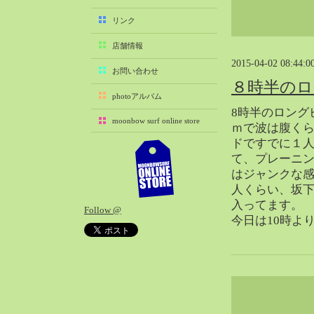
2025-11（29）
リンク
2025-10（22）
店舗情報
2025-09（25）
2015-04-02 08:44:0
2025-08（29）
お問い合わせ
８時半のロ
2025-07（21）
photoアルバム
2025-06（27）
8時半のロング
moonbow surf online store
2025-05（27）
ｍで波は腹く
ドですでに１
2025-04（21）
て、プレーニ
2025-03（28）
はジャンクな感
2025-02（41）
人くらい、坂下
2025-01（37）
入ってます。
Follow @
2024-12（54）
今日は10時より
2024-11（28）
2024-10（29）
2024-09（29）
2024-08（27）
2024-07（34）