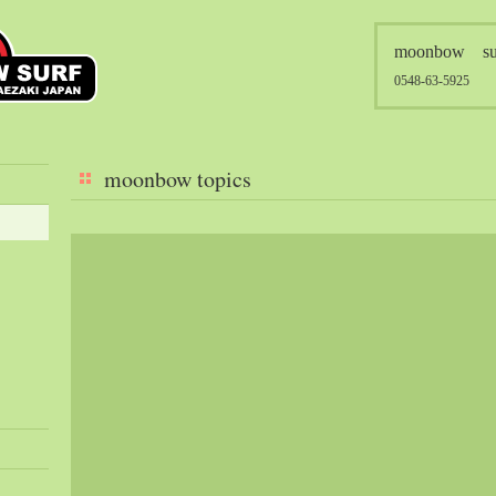
moonbow su
0548-63-5925
moonbow topics