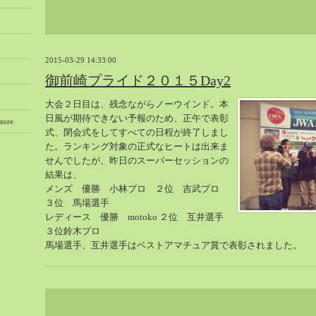
2015-03-29 14:33:00
御前崎プライド２０１５Day2
大会２日目は、残念ながらノーウインド。本
日風が期待できない予報のため、正午で表彰
tore
式、閉会式をしてすべての日程が終了しまし
た。ランキング対象の正式なヒートは出来ま
せんでしたが、昨日のスーパーセッションの
結果は、
メンズ 優勝 小林プロ ２位 吉武プロ
３位 馬場選手
レディース 優勝 motoko ２位 互井選手
３位鈴木プロ
馬場選手、互井選手はベストアマチュア賞で表彰されました。