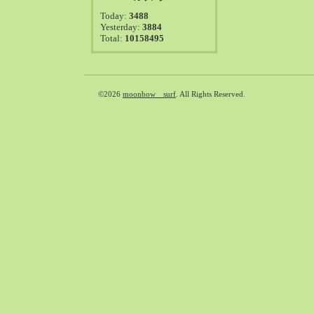
2021-08（38）
Today:
3488
2021-07（41）
Yesterday:
3884
Total:
10158495
2021-06（39）
2021-05（50）
2021-04（50）
2021-03（54）
©2026
moonbow surf
. All Rights Reserved.
2021-02（47）
2021-01（69）
2020-12（51）
2020-11（47）
2020-10（50）
2020-09（39）
2020-08（36）
2020-07（46）
2020-06（50）
2020-05（6）
2020-04（26）
2020-03（29）