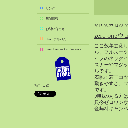
2025-11（29）
リンク
2025-10（22）
店舗情報
2025-09（25）
2015-03-27 14:08:0
2025-08（29）
お問い合わせ
zero o
2025-07（21）
photoアルバム
2025-06（27）
ここ数年進化し
moonbow surf online store
2025-05（27）
ル、フルスー
イプのネック
2025-04（21）
スナーやマジ
2025-03（28）
ルです。
2025-02（41）
着脱に若干コ
2025-01（37）
動きやすさ、
Follow @
2024-12（54）
です。
2024-11（28）
興味のある方
只今ゼロワン
2024-10（29）
金無料キャン
2024-09（29）
2024-08（27）
2024-07（34）