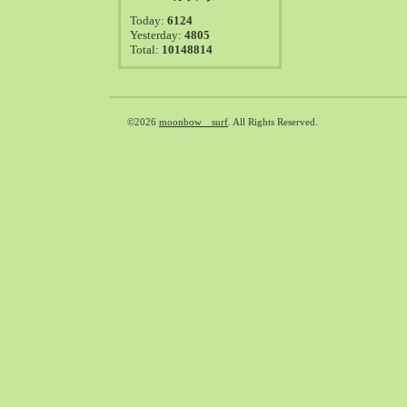
2021-08（38）
Today:
6124
2021-07（41）
Yesterday:
4805
Total:
10148814
2021-06（39）
2021-05（50）
2021-04（50）
2021-03（54）
©2026
moonbow surf
. All Rights Reserved.
2021-02（47）
2021-01（69）
2020-12（51）
2020-11（47）
2020-10（50）
2020-09（39）
2020-08（36）
2020-07（46）
2020-06（50）
2020-05（6）
2020-04（26）
2020-03（29）