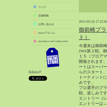
2025-11（29）
リンク
2025-10（22）
店舗情報
2025-09（25）
2015-03-24 17:25:0
2025-08（29）
お問い合わせ
御前崎プラ
2025-07（21）
photoアルバム
ト）
2025-06（27）
moonbow surf online store
2025-05（27）
今週末は御前
2025-04（21）
JWA第２戦、
2025-03（28）
１５（プロア
開催されます
2025-02（41）
ートはスーパ
2025-01（37）
Follow @
らのスタート
2024-12（54）
トーナメント
2024-11（28）
みです。
2024-10（29）
プロ選手のプ
2024-09（29）
戦、楽しみで
エントリー（
2024-08（27）
エントリーは
2024-07（34）