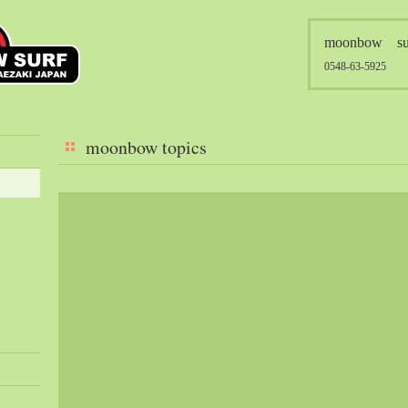
moonbow su
0548-63-5925
moonbow topics