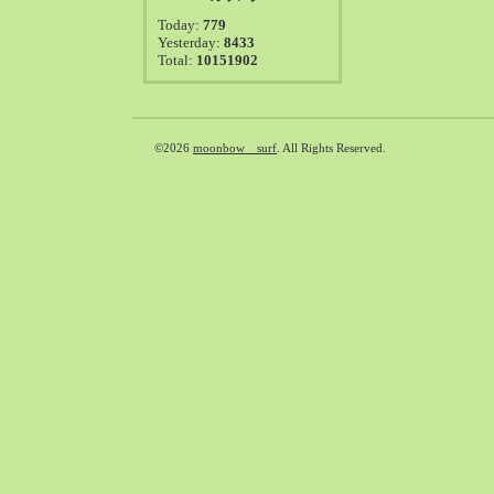
2021-08（38）
Today:
779
2021-07（41）
Yesterday:
8433
Total:
10151902
2021-06（39）
2021-05（50）
2021-04（50）
2021-03（54）
©2026
moonbow surf
. All Rights Reserved.
2021-02（47）
2021-01（69）
2020-12（51）
2020-11（47）
2020-10（50）
2020-09（39）
2020-08（36）
2020-07（46）
2020-06（50）
2020-05（6）
2020-04（26）
2020-03（29）