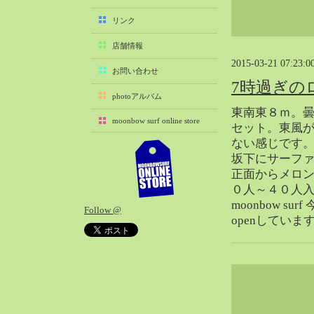
2025-11（29）
リンク
2025-10（22）
店舗情報
2025-09（25）
2015-03-21 07:23:0
2025-08（29）
お問い合わせ
7時過ぎの
2025-07（21）
photoアルバム
2025-06（27）
東南東８ｍ。
moonbow surf online store
2025-05（27）
セット。東風
ない感じです
2025-04（21）
坂下にサーファ
2025-03（28）
正面からメロ
2025-02（41）
０人～４０人
2025-01（37）
moonbow su
Follow @
2024-12（54）
openしていま
2024-11（28）
2024-10（29）
2024-09（29）
2024-08（27）
2024-07（34）