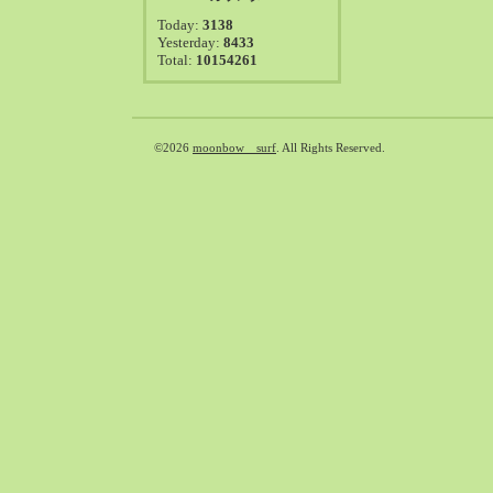
2021-08（38）
Today:
3138
2021-07（41）
Yesterday:
8433
Total:
10154261
2021-06（39）
2021-05（50）
2021-04（50）
2021-03（54）
©2026
moonbow surf
. All Rights Reserved.
2021-02（47）
2021-01（69）
2020-12（51）
2020-11（47）
2020-10（50）
2020-09（39）
2020-08（36）
2020-07（46）
2020-06（50）
2020-05（6）
2020-04（26）
2020-03（29）