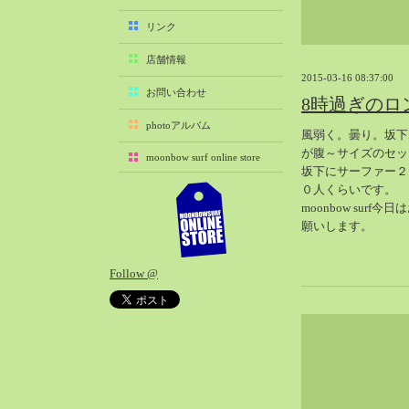
2025-11（29）
リンク
2025-10（22）
店舗情報
2025-09（25）
2015-03-16 08:37:00
2025-08（29）
お問い合わせ
8時過ぎのロ
2025-07（21）
photoアルバム
風弱く。曇り。坂下
2025-06（27）
が腹～サイズのセッ
moonbow surf online store
2025-05（27）
坂下にサーファー２
2025-04（21）
０人くらいです。
moonbow sur
2025-03（28）
願いします。
2025-02（41）
2025-01（37）
Follow @
2024-12（54）
2024-11（28）
2024-10（29）
2024-09（29）
2024-08（27）
2024-07（34）