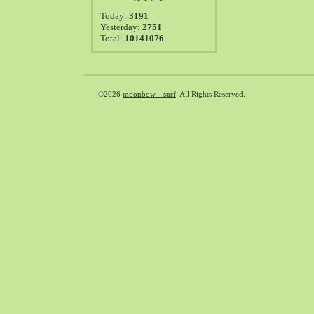
2021-08（38）
Today:
3191
2021-07（41）
Yesterday:
2751
Total:
10141076
2021-06（39）
2021-05（50）
2021-04（50）
2021-03（54）
©2026
moonbow surf
. All Rights Reserved.
2021-02（47）
2021-01（69）
2020-12（51）
2020-11（47）
2020-10（50）
2020-09（39）
2020-08（36）
2020-07（46）
2020-06（50）
2020-05（6）
2020-04（26）
2020-03（29）