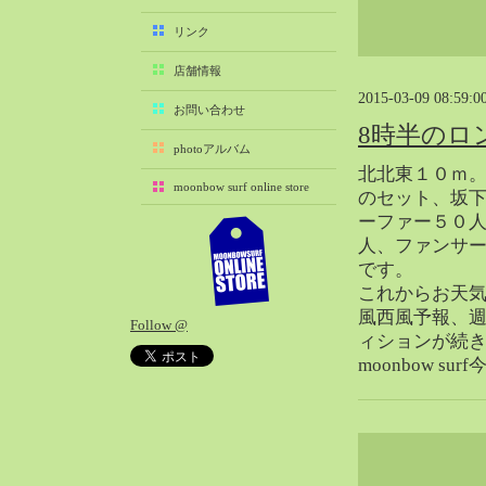
2025-11（29）
リンク
2025-10（22）
店舗情報
2025-09（25）
2015-03-09 08:59:0
2025-08（29）
お問い合わせ
8時半のロ
2025-07（21）
photoアルバム
2025-06（27）
北北東１０ｍ
moonbow surf online store
2025-05（27）
のセット、坂
ーファー５０人
2025-04（21）
人、ファンサ
2025-03（28）
です。
2025-02（41）
これからお天
2025-01（37）
風西風予報、
Follow @
2024-12（54）
ィションが続
2024-11（28）
moonbow s
2024-10（29）
2024-09（29）
2024-08（27）
2024-07（34）