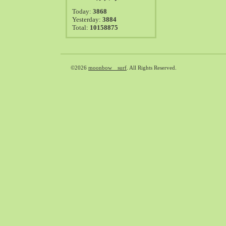
2021-08（38）
Today:
3868
2021-07（41）
Yesterday:
3884
Total:
10158875
2021-06（39）
2021-05（50）
2021-04（50）
2021-03（54）
©2026
moonbow surf
. All Rights Reserved.
2021-02（47）
2021-01（69）
2020-12（51）
2020-11（47）
2020-10（50）
2020-09（39）
2020-08（36）
2020-07（46）
2020-06（50）
2020-05（6）
2020-04（26）
2020-03（29）