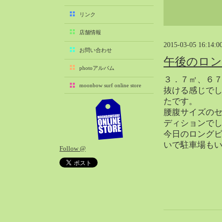
2025-11（29）
リンク
2025-10（22）
店舗情報
2025-09（25）
2015-03-05 16:14:0
2025-08（29）
お問い合わせ
午後のロ
2025-07（21）
photoアルバム
2025-06（27）
３．７㎡、６７
moonbow surf online store
2025-05（27）
抜ける感じで
たです。
2025-04（21）
腰腹サイズの
2025-03（28）
ディションで
2025-02（41）
今日のロング
2025-01（37）
いで駐車場も
Follow @
2024-12（54）
2024-11（28）
2024-10（29）
2024-09（29）
2024-08（27）
2024-07（34）