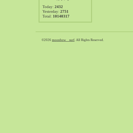
2021-08（38）
Today:
2432
2021-07（41）
Yesterday:
2751
Total:
10140317
2021-06（39）
2021-05（50）
2021-04（50）
2021-03（54）
©2026
moonbow surf
. All Rights Reserved.
2021-02（47）
2021-01（69）
2020-12（51）
2020-11（47）
2020-10（50）
2020-09（39）
2020-08（36）
2020-07（46）
2020-06（50）
2020-05（6）
2020-04（26）
2020-03（29）