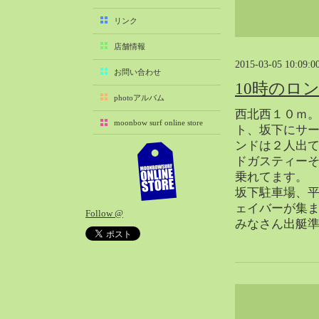
2025-11（29）
リンク
2025-10（22）
店舗情報
2025-09（25）
2015-03-05 10:09:0
2025-08（29）
お問い合わせ
10時のロ
2025-07（21）
photoアルバム
2025-06（27）
西北西１０ｍ
moonbow surf online store
2025-05（27）
ト、坂下にサ
ンドは２人出
2025-04（21）
ドガスティー
2025-03（28）
乗れてます。
2025-02（41）
坂下駐車場、
2025-01（37）
ェイバーが集
Follow @
2024-12（54）
みなさん出艇
2024-11（28）
2024-10（29）
2024-09（29）
2024-08（27）
2024-07（34）