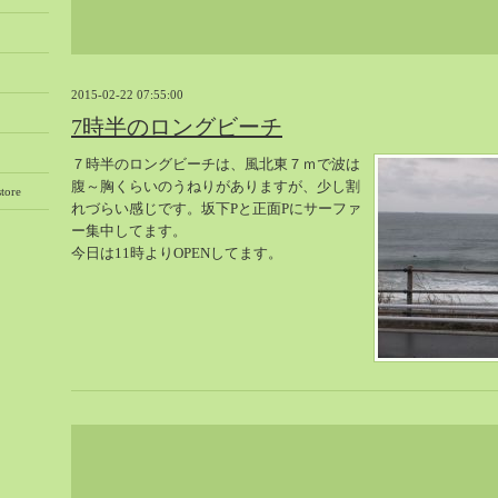
2015-02-22 07:55:00
7時半のロングビーチ
７時半のロングビーチは、風北東７ｍで波は
腹～胸くらいのうねりがありますが、少し割
tore
れづらい感じです。坂下Pと正面Pにサーファ
ー集中してます。
今日は11時よりOPENしてます。