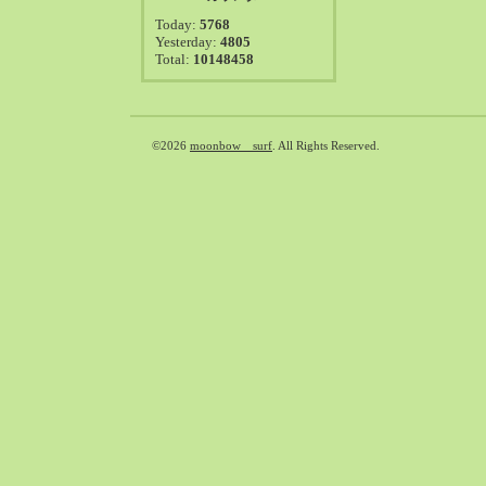
2021-08（38）
Today:
5768
2021-07（41）
Yesterday:
4805
Total:
10148458
2021-06（39）
2021-05（50）
2021-04（50）
2021-03（54）
©2026
moonbow surf
. All Rights Reserved.
2021-02（47）
2021-01（69）
2020-12（51）
2020-11（47）
2020-10（50）
2020-09（39）
2020-08（36）
2020-07（46）
2020-06（50）
2020-05（6）
2020-04（26）
2020-03（29）