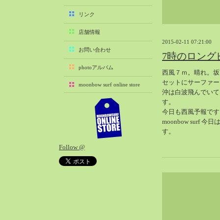
2025-11（29）
リンク
2025-10（22）
店舗情報
2025-09（25）
2015-02-11 07:21:00
2025-08（29）
お問い合わせ
7時のロング
2025-07（21）
photoアルバム
西風７ｍ。晴れ。坂
2025-06（27）
セットにサーファー
moonbow surf online store
2025-05（27）
沖は白波飛んでいて
2025-04（21）
す。
今日も西風予報です
2025-03（28）
moonbow surf 
2025-02（41）
す。
2025-01（37）
Follow @
2024-12（54）
2024-11（28）
2024-10（29）
2024-09（29）
2024-08（27）
2024-07（34）