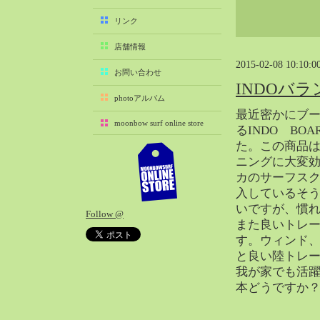
2025-11（29）
リンク
2025-10（22）
店舗情報
2025-09（25）
2015-02-08 10:10:0
2025-08（29）
お問い合わせ
INDOバ
2025-07（21）
photoアルバム
2025-06（27）
最近密かにブ
moonbow surf online store
2025-05（27）
るINDO BO
た。この商品
2025-04（21）
ニングに大変
2025-03（28）
カのサーフス
2025-02（41）
入しているそ
2025-01（37）
いですが、慣
Follow @
2024-12（54）
また良いトレ
2024-11（28）
す。ウィンド、
と良い陸トレ
2024-10（29）
我が家でも活躍
2024-09（29）
本どうですか
2024-08（27）
2024-07（34）