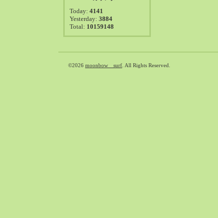
2021-08（38）
Today:
4141
2021-07（41）
Yesterday:
3884
Total:
10159148
2021-06（39）
2021-05（50）
2021-04（50）
2021-03（54）
©2026
moonbow surf
. All Rights Reserved.
2021-02（47）
2021-01（69）
2020-12（51）
2020-11（47）
2020-10（50）
2020-09（39）
2020-08（36）
2020-07（46）
2020-06（50）
2020-05（6）
2020-04（26）
2020-03（29）