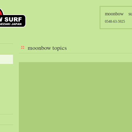
moonbow su
0548-63-5925
moonbow topics