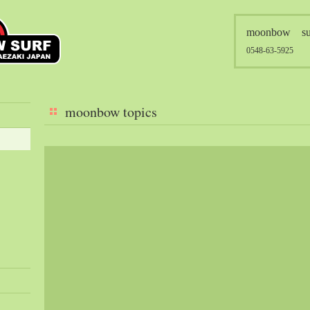
moonbow su
0548-63-5925
moonbow topics