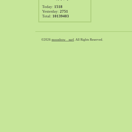
2021-08（38）
Today:
1518
2021-07（41）
Yesterday:
2751
Total:
10139403
2021-06（39）
2021-05（50）
2021-04（50）
2021-03（54）
©2026
moonbow surf
. All Rights Reserved.
2021-02（47）
2021-01（69）
2020-12（51）
2020-11（47）
2020-10（50）
2020-09（39）
2020-08（36）
2020-07（46）
2020-06（50）
2020-05（6）
2020-04（26）
2020-03（29）