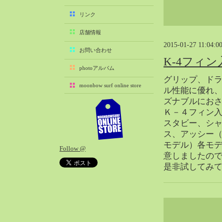
2025-11（29）
リンク
2025-10（22）
店舗情報
2025-09（25）
2015-01-27 11:04:0
2025-08（29）
お問い合わせ
K-4フィン
2025-07（21）
photoアルバム
2025-06（27）
グリップ、ド
moonbow surf online store
2025-05（27）
ル性能に優れ
ズナブルにお
2025-04（21）
Ｋ－４フィン
2025-03（28）
スタビー、シ
2025-02（41）
ス、アッシー
2025-01（37）
モデル）各モ
Follow @
2024-12（54）
意しましたの
2024-11（28）
是非試してみ
2024-10（29）
2024-09（29）
2024-08（27）
2024-07（34）