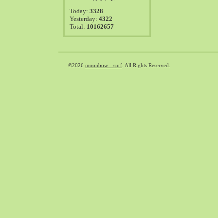
2021-08（38）
Today:
3328
2021-07（41）
Yesterday:
4322
Total:
10162657
2021-06（39）
2021-05（50）
2021-04（50）
2021-03（54）
©2026
moonbow surf
. All Rights Reserved.
2021-02（47）
2021-01（69）
2020-12（51）
2020-11（47）
2020-10（50）
2020-09（39）
2020-08（36）
2020-07（46）
2020-06（50）
2020-05（6）
2020-04（26）
2020-03（29）