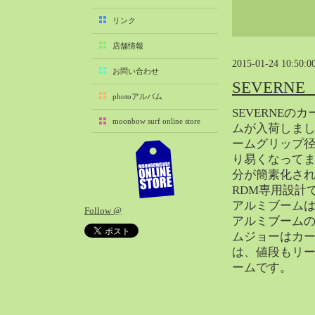
2025-11（29）
リンク
2025-10（22）
店舗情報
2025-09（25）
2015-01-24 10:50:0
2025-08（29）
お問い合わせ
SEVERN
2025-07（21）
photoアルバム
2025-06（27）
SEVERNE
moonbow surf online store
2025-05（27）
ムが入荷しま
ームグリップ
2025-04（21）
り易くなって
2025-03（28）
分が簡素化さ
2025-02（41）
RDM専用設計
2025-01（37）
アルミブーム
Follow @
2024-12（54）
アルミブーム
2024-11（28）
ムジョーはカ
は、値段もリ
2024-10（29）
ームです。
2024-09（29）
2024-08（27）
2024-07（34）