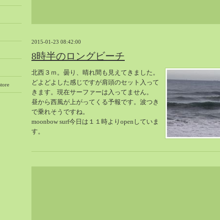
2015-01-23 08:42:00
8時半のロングビーチ
北西３ｍ。曇り、晴れ間も見えてきました。
どよどよした感じですが肩頭のセット入って
tore
きます。現在サーファーは入ってません。
昼から西風が上がってくる予報です。波つき
で乗れそうですね。
moonbow surf今日は１１時よりopenしていま
す。