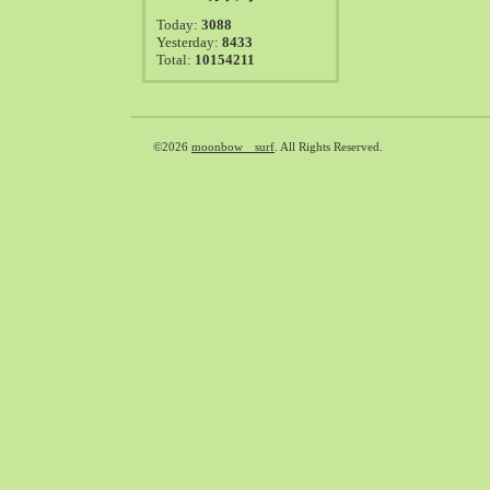
2021-08（38）
Today:
3088
2021-07（41）
Yesterday:
8433
Total:
10154211
2021-06（39）
2021-05（50）
2021-04（50）
2021-03（54）
©2026
moonbow surf
. All Rights Reserved.
2021-02（47）
2021-01（69）
2020-12（51）
2020-11（47）
2020-10（50）
2020-09（39）
2020-08（36）
2020-07（46）
2020-06（50）
2020-05（6）
2020-04（26）
2020-03（29）