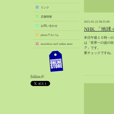
2025-11（29）
リンク
2025-10（22）
店舗情報
2025-09（25）
2015-01-22 08:55:00
2025-08（29）
お問い合わせ
NHK 「地
2025-07（21）
photoアルバム
本日午後１０時～の
2025-06（27）
は「世界一の波の街
moonbow surf online store
2025-05（27）
ア」です。
2025-04（21）
要チェックですね。
2025-03（28）
2025-02（41）
2025-01（37）
Follow @
2024-12（54）
2024-11（28）
2024-10（29）
2024-09（29）
2024-08（27）
2024-07（34）