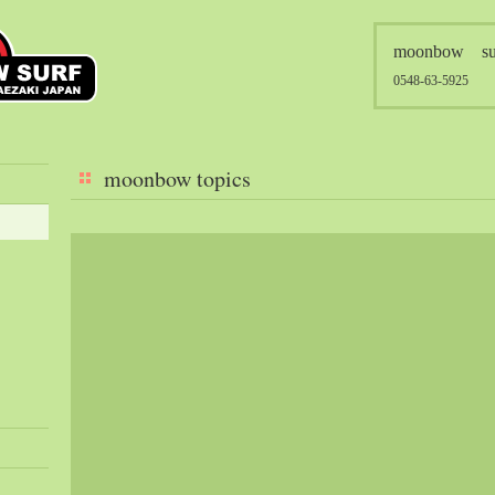
moonbow su
0548-63-5925
moonbow topics