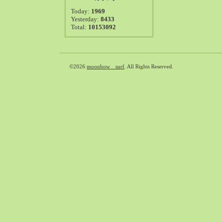
2021-08（38）
Today:
1969
2021-07（41）
Yesterday:
8433
Total:
10153092
2021-06（39）
2021-05（50）
2021-04（50）
2021-03（54）
©2026
moonbow surf
. All Rights Reserved.
2021-02（47）
2021-01（69）
2020-12（51）
2020-11（47）
2020-10（50）
2020-09（39）
2020-08（36）
2020-07（46）
2020-06（50）
2020-05（6）
2020-04（26）
2020-03（29）