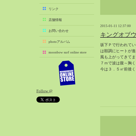
2025-11（29）
リンク
2025-10（22）
店舗情報
2025-09（25）
2015-01-11 12:37:00
2025-08（29）
お問い合わせ
キングオブ
2025-07（21）
photoアルバム
坂下Ｐで行われてい
2025-06（27）
は順調にヒートが進
moonbow surf online store
2025-05（27）
風も上がってきてま
2025-04（21）
７ｍで波は腹～胸く
今は３．５㎡前後く
2025-03（28）
2025-02（41）
2025-01（37）
Follow @
2024-12（54）
2024-11（28）
2024-10（29）
2024-09（29）
2024-08（27）
2024-07（34）