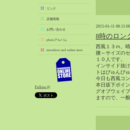
2025-11（29）
リンク
2025-10（22）
店舗情報
2025-09（25）
2015-01-11 08:15:0
2025-08（29）
お問い合わせ
8時のロン
2025-07（21）
photoアルバム
2025-06（27）
西風１３ｍ。
moonbow surf online store
2025-05（27）
腰～サイズの
１０人です。
2025-04（21）
インサイド抜
2025-03（28）
トはびゅんび
2025-02（41）
今日も西風コ
2025-01（37）
本日坂下ポイ
Follow @
2024-12（54）
グオブウェイ
2024-11（28）
ますので、一
2024-10（29）
2024-09（29）
2024-08（27）
2024-07（34）