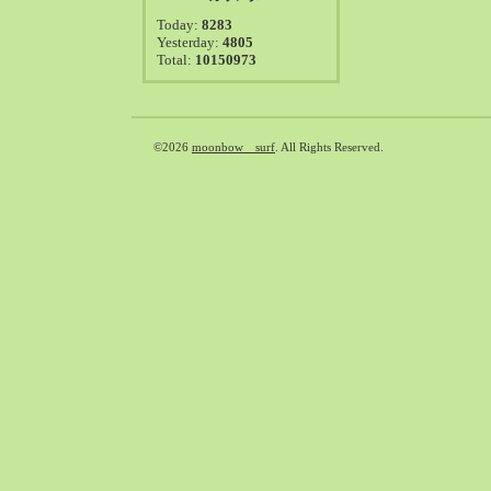
2021-08（38）
Today:
8283
2021-07（41）
Yesterday:
4805
Total:
10150973
2021-06（39）
2021-05（50）
2021-04（50）
2021-03（54）
©2026
moonbow surf
. All Rights Reserved.
2021-02（47）
2021-01（69）
2020-12（51）
2020-11（47）
2020-10（50）
2020-09（39）
2020-08（36）
2020-07（46）
2020-06（50）
2020-05（6）
2020-04（26）
2020-03（29）