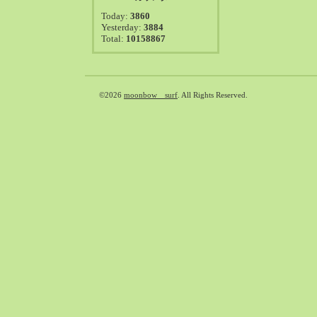
2021-08（38）
Today:
3860
2021-07（41）
Yesterday:
3884
Total:
10158867
2021-06（39）
2021-05（50）
2021-04（50）
2021-03（54）
©2026
moonbow surf
. All Rights Reserved.
2021-02（47）
2021-01（69）
2020-12（51）
2020-11（47）
2020-10（50）
2020-09（39）
2020-08（36）
2020-07（46）
2020-06（50）
2020-05（6）
2020-04（26）
2020-03（29）