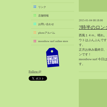
2025-11（29）
リンク
2025-10（22）
店舗情報
2025-09（25）
2015-01-04 08:18:00
2025-08（29）
お問い合わせ
7時半のロン
2025-07（21）
photoアルバム
西風１４ｍ。晴れ。
2025-06（27）
ウトはぶんぶんです
moonbow surf online store
2025-05（27）
す。
2025-04（21）
正月お休み最終日、
ンです！
2025-03（28）
moonbow surf 
2025-02（41）
す。
2025-01（37）
Follow @
2024-12（54）
2024-11（28）
2024-10（29）
2024-09（29）
2024-08（27）
2024-07（34）