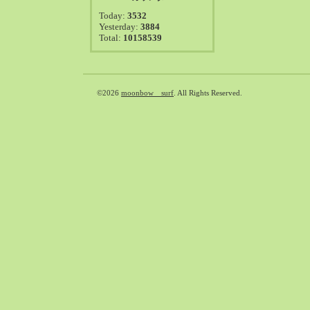
2021-08（38）
Today:
3532
2021-07（41）
Yesterday:
3884
Total:
10158539
2021-06（39）
2021-05（50）
2021-04（50）
2021-03（54）
©2026
moonbow surf
. All Rights Reserved.
2021-02（47）
2021-01（69）
2020-12（51）
2020-11（47）
2020-10（50）
2020-09（39）
2020-08（36）
2020-07（46）
2020-06（50）
2020-05（6）
2020-04（26）
2020-03（29）