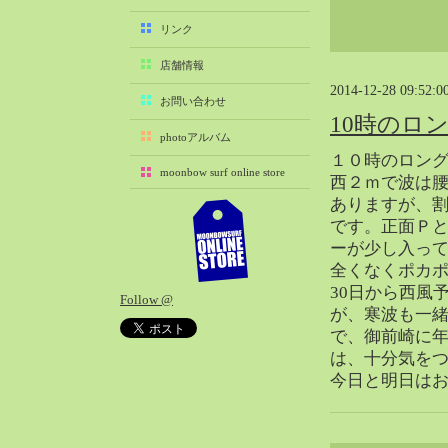
2025-11（29）
リンク
2025-10（22）
店舗情報
2025-09（25）
2014-12-28 09:52:0
2025-08（29）
お問い合わせ
10時のロ
2025-07（21）
photoアルバム
2025-06（27）
１０時のロン
moonbow surf online store
2025-05（27）
西２ｍで波は
ありますが、
2025-04（21）
です。正面Ｐ
2025-03（28）
ーが少し入っ
2025-02（41）
全くなくポカ
2025-01（37）
30日から西風
Follow @
2024-12（54）
が、寒波も一
2024-11（28）
で、御前崎に
は、十分気を
2024-10（29）
今日と明日は
2024-09（29）
2024-08（27）
2024-07（34）