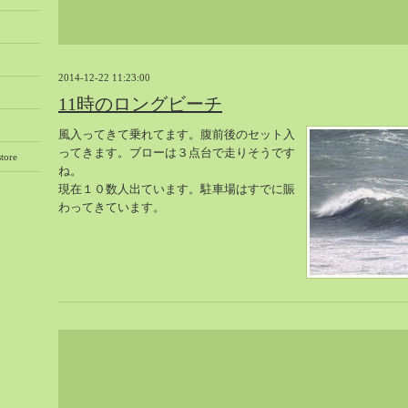
2014-12-22 11:23:00
11時のロングビーチ
風入ってきて乗れてます。腹前後のセット入
ってきます。ブローは３点台で走りそうです
tore
ね。
現在１０数人出ています。駐車場はすでに賑
わってきています。