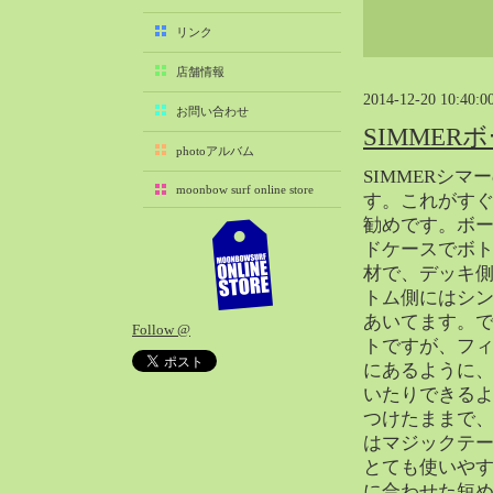
2025-11（29）
リンク
2025-10（22）
店舗情報
2025-09（25）
2014-12-20 10:40:0
2025-08（29）
お問い合わせ
SIMMER
2025-07（21）
photoアルバム
2025-06（27）
SIMMERシ
moonbow surf online store
2025-05（27）
す。これがす
勧めです。ボ
2025-04（21）
ドケースでボ
2025-03（28）
材で、デッキ
2025-02（41）
トム側にはシ
2025-01（37）
あいてます。
Follow @
2024-12（54）
トですが、フ
2024-11（28）
にあるように
いたりできる
2024-10（29）
つけたままで
2024-09（29）
はマジックテ
2024-08（27）
とても使いや
2024-07（34）
に合わせた短