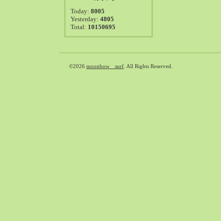
2021-08（38）
Today:
8005
2021-07（41）
Yesterday:
4805
Total:
10150695
2021-06（39）
2021-05（50）
2021-04（50）
2021-03（54）
©2026
moonbow surf
. All Rights Reserved.
2021-02（47）
2021-01（69）
2020-12（51）
2020-11（47）
2020-10（50）
2020-09（39）
2020-08（36）
2020-07（46）
2020-06（50）
2020-05（6）
2020-04（26）
2020-03（29）