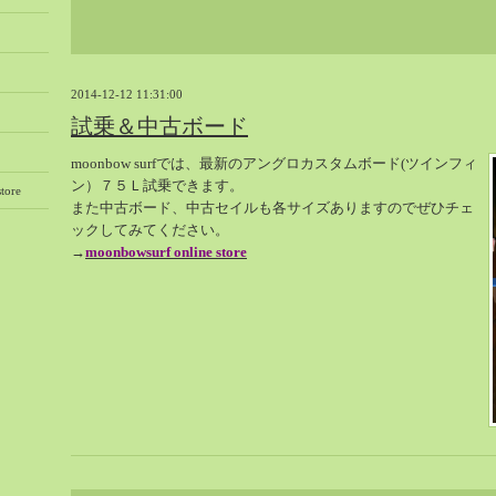
2014-12-12 11:31:00
試乗＆中古ボード
moonbow surfでは、最新のアングロカスタムボード(ツインフィ
ン）７５Ｌ試乗できます。
tore
また中古ボード、中古セイルも各サイズありますのでぜひチェ
ックしてみてください。
→
moonbowsurf online store