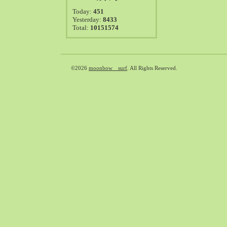
2021-08（38）
Today:
451
2021-07（41）
Yesterday:
8433
Total:
10151574
2021-06（39）
2021-05（50）
2021-04（50）
2021-03（54）
©2026
moonbow surf
. All Rights Reserved.
2021-02（47）
2021-01（69）
2020-12（51）
2020-11（47）
2020-10（50）
2020-09（39）
2020-08（36）
2020-07（46）
2020-06（50）
2020-05（6）
2020-04（26）
2020-03（29）