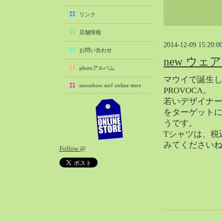
2025-11（29）
リンク
2025-10（22）
店舗情報
2025-09（25）
2014-12-09 15:20:0
2025-08（29）
お問い合わせ
new ウェ
2025-07（21）
photoアルバム
2025-06（27）
マウイで誕生
moonbow surf online store
2025-05（27）
PROVOCA。
若いデザイナ
2025-04（21）
をターゲット
2025-03（28）
うです。
2025-02（41）
Tシャツは、税
2025-01（37）
みてください
Follow @
2024-12（54）
2024-11（28）
2024-10（29）
2024-09（29）
2024-08（27）
2024-07（34）