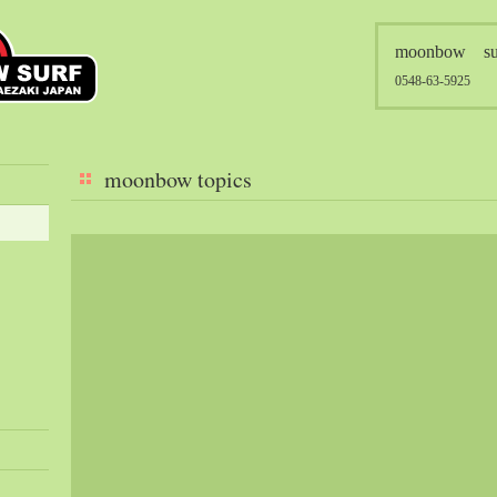
moonbow su
0548-63-5925
moonbow topics