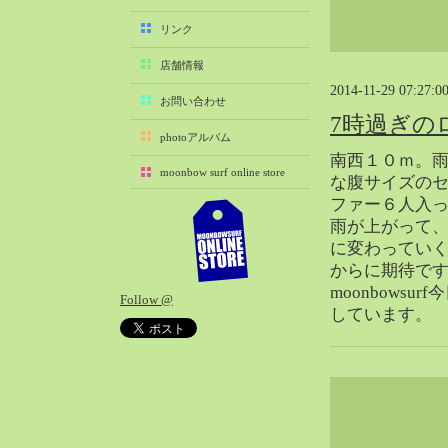
2025-11（29）
リンク
2025-10（22）
店舗情報
2025-09（25）
2014-11-29 07:27:0
2025-08（29）
お問い合わせ
7時過ぎの
2025-07（21）
photoアルバム
2025-06（27）
南西１０ｍ。
moonbow surf online store
2025-05（27）
な腹サイズの
ファー６人入
2025-04（21）
雨が上がって
2025-03（28）
に変わってい
2025-02（41）
からに期待で
2025-01（37）
moonbowsur
Follow @
2024-12（54）
しています。
2024-11（28）
2024-10（29）
2024-09（29）
2024-08（27）
2024-07（34）