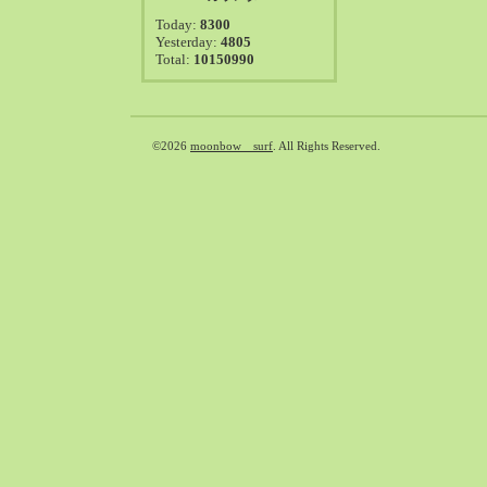
2021-08（38）
Today:
8300
2021-07（41）
Yesterday:
4805
Total:
10150990
2021-06（39）
2021-05（50）
2021-04（50）
2021-03（54）
©2026
moonbow surf
. All Rights Reserved.
2021-02（47）
2021-01（69）
2020-12（51）
2020-11（47）
2020-10（50）
2020-09（39）
2020-08（36）
2020-07（46）
2020-06（50）
2020-05（6）
2020-04（26）
2020-03（29）