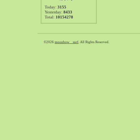
2021-08（38）
Today:
3155
2021-07（41）
Yesterday:
8433
Total:
10154278
2021-06（39）
2021-05（50）
2021-04（50）
2021-03（54）
©2026
moonbow surf
. All Rights Reserved.
2021-02（47）
2021-01（69）
2020-12（51）
2020-11（47）
2020-10（50）
2020-09（39）
2020-08（36）
2020-07（46）
2020-06（50）
2020-05（6）
2020-04（26）
2020-03（29）