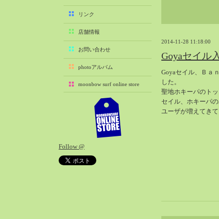
2025-11（29）
リンク
2025-10（22）
店舗情報
2025-09（25）
2014-11-28 11:18:00
2025-08（29）
お問い合わせ
Goyaセイル
2025-07（21）
photoアルバム
Goyaセイル、Ｂ
2025-06（27）
した。
moonbow surf online store
2025-05（27）
聖地ホキーパのトッ
2025-04（21）
セイル、ホキーパの
ユーザが増えてきて
2025-03（28）
2025-02（41）
2025-01（37）
Follow @
2024-12（54）
2024-11（28）
2024-10（29）
2024-09（29）
2024-08（27）
2024-07（34）