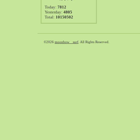
2021-08（38）
Today:
7812
2021-07（41）
Yesterday:
4805
Total:
10150502
2021-06（39）
2021-05（50）
2021-04（50）
2021-03（54）
©2026
moonbow surf
. All Rights Reserved.
2021-02（47）
2021-01（69）
2020-12（51）
2020-11（47）
2020-10（50）
2020-09（39）
2020-08（36）
2020-07（46）
2020-06（50）
2020-05（6）
2020-04（26）
2020-03（29）