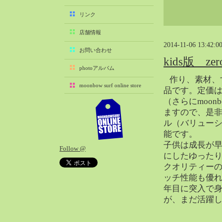
2025-11（29）
リンク
2025-10（22）
店舗情報
2025-09（25）
2014-11-06 13:42:0
2025-08（29）
お問い合わせ
kids版 z
2025-07（21）
photoアルバム
2025-06（27）
作り、素材、
moonbow surf online store
2025-05（27）
品です。定価は
（さらにmoon
2025-04（21）
ますので、是
2025-03（28）
ル（バリュー
2025-02（41）
能です。
2025-01（37）
子供は成長が
Follow @
2024-12（54）
にしたゆった
2024-11（28）
クオリティー
ッチ性能も優れ
2024-10（29）
年目に突入で
2024-09（29）
が、まだ活躍
2024-08（27）
2024-07（34）