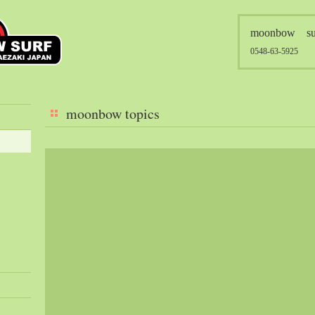
moonbow su
0548-63-5925
moonbow topics