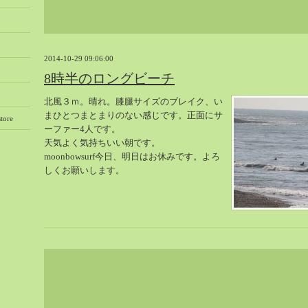
2014-10-29 09:06:00
8時半のロングビーチ
北風３ｍ。晴れ。膝腿サイズのブレイク、い
まひとつまとまりのない感じです。正面にサ
tore
ーファー4人です。
天気よく気持ちいい朝です。
moonbowsurf今日、明日はお休みです。よろ
しくお願いします。