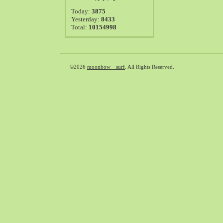
2021-08（38）
Today:
3875
2021-07（41）
Yesterday:
8433
Total:
10154998
2021-06（39）
2021-05（50）
2021-04（50）
2021-03（54）
©2026
moonbow surf
. All Rights Reserved.
2021-02（47）
2021-01（69）
2020-12（51）
2020-11（47）
2020-10（50）
2020-09（39）
2020-08（36）
2020-07（46）
2020-06（50）
2020-05（6）
2020-04（26）
2020-03（29）