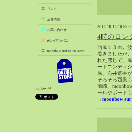
2025-11（29）
リンク
2025-10（22）
店舗情報
2025-09（25）
2014-10-14 16:55:0
2025-08（29）
お問い合わせ
4時のロン
2025-07（21）
photoアルバム
2025-06（27）
西風１３ｍ。
moonbow surf online store
2025-05（27）
着きましたが
れた感じで、
2025-04（21）
ードコンディ
2025-03（28）
原、石井選手
2025-02（41）
そろそろ西風
2025-01（37）
前崎、moonbo
Follow @
2024-12（54）
ールやボード
2024-11（28）
→
moonbow su
2024-10（29）
2024-09（29）
2024-08（27）
2024-07（34）