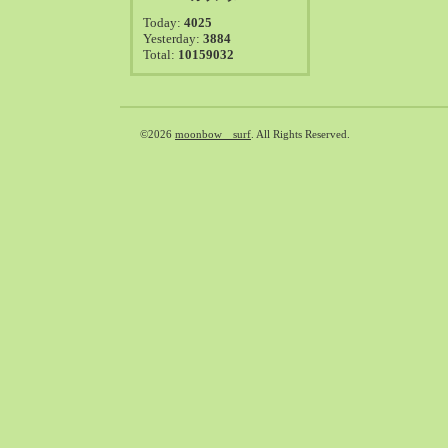
2021-08（38）
Today:
4025
2021-07（41）
Yesterday:
3884
Total:
10159032
2021-06（39）
2021-05（50）
2021-04（50）
2021-03（54）
©2026
moonbow surf
. All Rights Reserved.
2021-02（47）
2021-01（69）
2020-12（51）
2020-11（47）
2020-10（50）
2020-09（39）
2020-08（36）
2020-07（46）
2020-06（50）
2020-05（6）
2020-04（26）
2020-03（29）