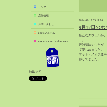
2025-11（29）
リンク
2025-10（22）
店舗情報
2025-09（25）
2014-09-19 05:11:00
2025-08（29）
お問い合わせ
9月17日のホ
2025-07（21）
photoアルバム
新たなスウェルか、
2025-06（27）
ト。
moonbow surf online store
2025-05（27）
混雑気味でしたが、
2025-04（21）
て楽しめました。
マット・メオラ選手
2025-03（28）
影してました。
2025-02（41）
2025-01（37）
Follow @
2024-12（54）
2024-11（28）
2024-10（29）
2024-09（29）
2024-08（27）
2024-07（34）