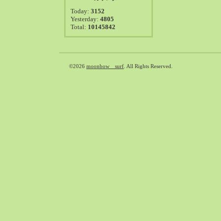
2021-08（38）
Today:
3152
2021-07（41）
Yesterday:
4805
Total:
10145842
2021-06（39）
2021-05（50）
2021-04（50）
2021-03（54）
©2026
moonbow surf
. All Rights Reserved.
2021-02（47）
2021-01（69）
2020-12（51）
2020-11（47）
2020-10（50）
2020-09（39）
2020-08（36）
2020-07（46）
2020-06（50）
2020-05（6）
2020-04（26）
2020-03（29）