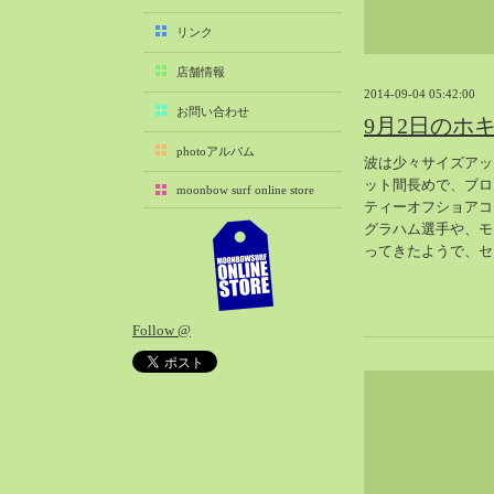
2025-11（29）
リンク
2025-10（22）
店舗情報
2025-09（25）
2014-09-04 05:42:00
2025-08（29）
お問い合わせ
9月2日のホ
2025-07（21）
photoアルバム
波は少々サイズアッ
2025-06（27）
ット間長めで、ブロ
moonbow surf online store
2025-05（27）
ティーオフショアコ
2025-04（21）
グラハム選手や、モ
ってきたようで、セ
2025-03（28）
2025-02（41）
2025-01（37）
Follow @
2024-12（54）
2024-11（28）
2024-10（29）
2024-09（29）
2024-08（27）
2024-07（34）