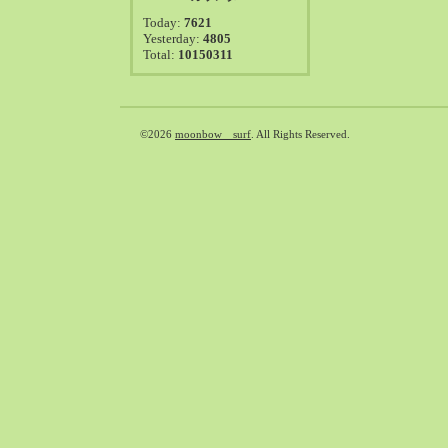
2021-08（38）
Today:
7621
2021-07（41）
Yesterday:
4805
Total:
10150311
2021-06（39）
2021-05（50）
2021-04（50）
2021-03（54）
©2026
moonbow surf
. All Rights Reserved.
2021-02（47）
2021-01（69）
2020-12（51）
2020-11（47）
2020-10（50）
2020-09（39）
2020-08（36）
2020-07（46）
2020-06（50）
2020-05（6）
2020-04（26）
2020-03（29）