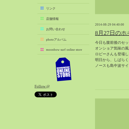
2025-11（29）
リンク
2025-10（22）
店舗情報
2025-09（25）
2014-08-29 04:40:00
2025-08（29）
お問い合わせ
8月27日のホ
2025-07（21）
photoアルバム
今日も腹前後のセッ
2025-06（27）
オンショア気味の風
moonbow surf online store
2025-05（27）
ロビーさんも登場し
2025-04（21）
明日から、しばらく
ノースも島中波サイ
2025-03（28）
2025-02（41）
2025-01（37）
Follow @
2024-12（54）
2024-11（28）
2024-10（29）
2024-09（29）
2024-08（27）
2024-07（34）