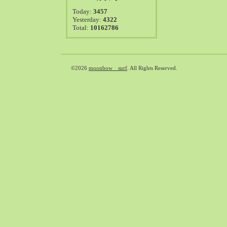
2021-08（38）
Today:
3457
2021-07（41）
Yesterday:
4322
Total:
10162786
2021-06（39）
2021-05（50）
2021-04（50）
2021-03（54）
©2026
moonbow surf
. All Rights Reserved.
2021-02（47）
2021-01（69）
2020-12（51）
2020-11（47）
2020-10（50）
2020-09（39）
2020-08（36）
2020-07（46）
2020-06（50）
2020-05（6）
2020-04（26）
2020-03（29）