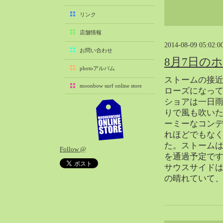
2025-11（29）
リンク
2025-10（22）
店舗情報
2025-09（25）
2014-08-09 05:02:0
2025-08（29）
お問い合わせ
8月7日の
2025-07（21）
photoアルバム
2025-06（27）
ストームの接
moonbow surf online store
2025-05（27）
ローズになっ
ショアは一日
2025-04（21）
りで風も吹い
2025-03（28）
ーミーなコン
2025-02（41）
れほどでもな
2025-01（37）
た。ストーム
Follow @
2024-12（54）
を通過予定で
2024-11（28）
サウスサイド
の晴れていて
2024-10（29）
2024-09（29）
2024-08（27）
2024-07（34）