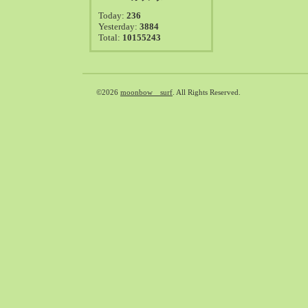
2021-08（38）
Today:
236
2021-07（41）
Yesterday:
3884
Total:
10155243
2021-06（39）
2021-05（50）
2021-04（50）
2021-03（54）
©2026
moonbow surf
. All Rights Reserved.
2021-02（47）
2021-01（69）
2020-12（51）
2020-11（47）
2020-10（50）
2020-09（39）
2020-08（36）
2020-07（46）
2020-06（50）
2020-05（6）
2020-04（26）
2020-03（29）