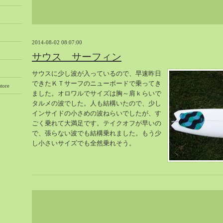
2014-08-02 08:07:00
サウス サーフィン
サウスに少し波が入っているので、早速昨日
できたＫＴサーフのニューボードで乗ってき
tore
ました。オロワルでサイズは胸～肩ｋらいで
タルメの波でした。人も結構いたので、少し
インサイドの小さめの波ねらいでしたが、す
ごく乗れて大満足です。テイクオフが早いの
で、張らない波でも結構乗れました。もう少
し小さいサイズでも全然乗れそう。