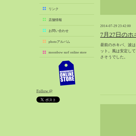
2025-11（29）
リンク
2025-10（22）
店舗情報
2025-09（25）
2014-07-29 23:42:00
2025-08（29）
お問い合わせ
7月27日のホ
2025-07（21）
photoアルバム
昼前のホキパ、波は
2025-06（27）
ット。風は安定して
moonbow surf online store
2025-05（27）
さそうでした。
2025-04（21）
2025-03（28）
2025-02（41）
2025-01（37）
Follow @
2024-12（54）
2024-11（28）
2024-10（29）
2024-09（29）
2024-08（27）
2024-07（34）