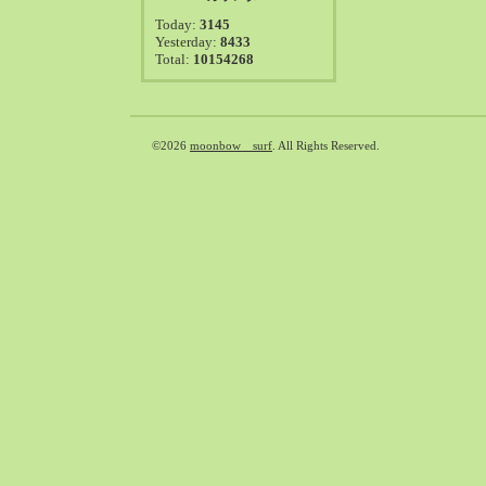
2021-08（38）
Today:
3145
2021-07（41）
Yesterday:
8433
Total:
10154268
2021-06（39）
2021-05（50）
2021-04（50）
2021-03（54）
©2026
moonbow surf
. All Rights Reserved.
2021-02（47）
2021-01（69）
2020-12（51）
2020-11（47）
2020-10（50）
2020-09（39）
2020-08（36）
2020-07（46）
2020-06（50）
2020-05（6）
2020-04（26）
2020-03（29）